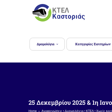
Μετάβαση
στο
περιεχόμενο
ΥΠΕΡΑΣΤΙΚΌ ΚΤΕΛ
Δρομολόγια
Κατηγορίες Εισιτηρίων
25 Δεκεμβρίου 2025 & 1η Ιαν
Home
»
Ανακοινώσεις
•
Δρομολόγια
•
ΚΤΕΛ
•
Χωρίς κατ