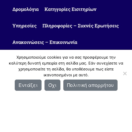
Δρομολόγια
Κατηγορίες Εισιτηρίων
Υπηρεσίες
Πληροφορίες – Συχνές Ερωτήσεις
Ανακοινώσεις – Επικοινωνία
Χρησιμοποιούμε cookies για να σας προσφέρουμε την
καλύτερη δυνατή εμπειρία στη σελίδα μας. Εάν συνεχίσετε να
χρησιμοποιείτε τη σελίδα, θα υποθέσουμε πως είστε
ικανοποιημένοι με αυτό.
© 2010 - 2026 Υπεραστικό ΚΤΕΛ Καστοριάς ΑΕ |
Πολιτική Απορρήτου
Εντάξει
Όχι
Πολιτική απορρήτου
Σχεδιασμός & Ανάπτυξη:
ΙΜΕ Πληροφορική