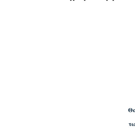
Θα
τω