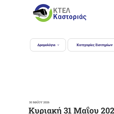
Μετάβαση
στο
περιεχόμενο
ΥΠΕΡΑΣΤΙΚΌ ΚΤΕΛ
Δρομολόγια
Κατηγορίες Εισιτηρίων
ΔΗΜΟΣΙΕΎΤΗΚΕ
30 ΜΑΪ́ΟΥ 2026
ΣΤΙΣ
Κυριακή 31 Μαΐου 20