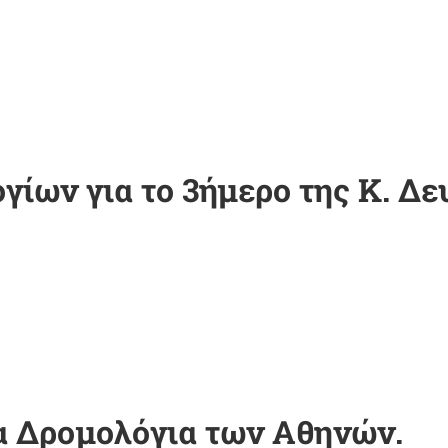
ίων για το 3ήμερο της Κ. Δε
α Δρομολόγια των Αθηνών.