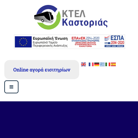
Μετάβαση
στο
περιεχόμενο
ΥΠΕΡΑΣΤΙΚΌ ΚΤΕΛ Ν. ΚΑΣΤΟΡΙΆΣ
Α.Ε.
Online αγορά εισιτηρίων