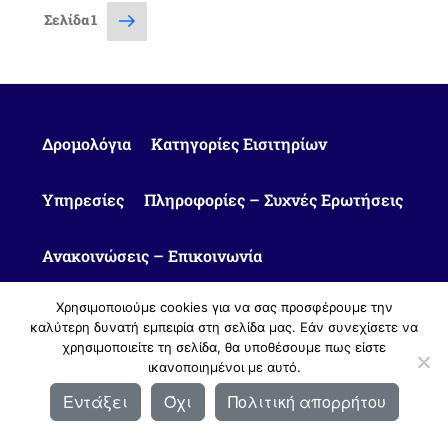
Σελιδοποίηση
Επόμενη
Σελίδα
1
σελίδα
άρθρων
Δρομολόγια
Κατηγορίες Εισιτηρίων
Υπηρεσίες
Πληροφορίες – Συχνές Ερωτήσεις
Ανακοινώσεις – Επικοινωνία
Χρησιμοποιούμε cookies για να σας προσφέρουμε την
καλύτερη δυνατή εμπειρία στη σελίδα μας. Εάν συνεχίσετε να
χρησιμοποιείτε τη σελίδα, θα υποθέσουμε πως είστε
ικανοποιημένοι με αυτό.
© 2010 - 2026 Υπεραστικό ΚΤΕΛ Καστοριάς ΑΕ |
Πολιτική Απορρήτου
Εντάξει
Όχι
Πολιτική απορρήτου
Σχεδιασμός & Ανάπτυξη:
ΙΜΕ Πληροφορική