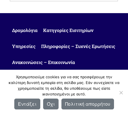
Δρομολόγια
Κατηγορίες Εισιτηρίων
Υπηρεσίες
Πληροφορίες – Συχνές Ερωτήσεις
Ανακοινώσεις – Επικοινωνία
Χρησιμοποιούμε cookies για να σας προσφέρουμε την
καλύτερη δυνατή εμπειρία στη σελίδα μας. Εάν συνεχίσετε να
χρησιμοποιείτε τη σελίδα, θα υποθέσουμε πως είστε
ικανοποιημένοι με αυτό.
© 2010 - 2026 Υπεραστικό ΚΤΕΛ Καστοριάς ΑΕ |
Πολιτική Απορρήτου
Εντάξει
Όχι
Πολιτική απορρήτου
Σχεδιασμός & Ανάπτυξη:
ΙΜΕ Πληροφορική