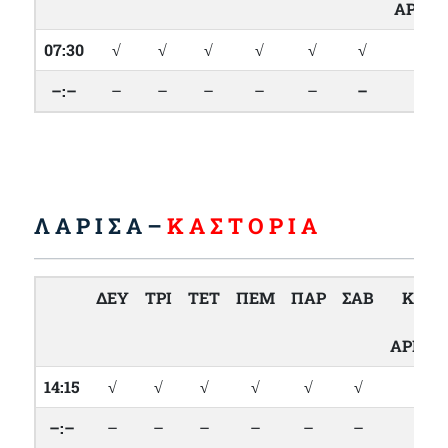
ΑΡΓΙΕ
07:30
√
√
√
√
√
√
√
–:–
–
–
–
–
–
–
–
Λ Α Ρ Ι Σ Α –
Κ Α Σ Τ Ο Ρ Ι Α
ΔΕΥ
ΤΡΙ
ΤΕΤ
ΠΕΜ
ΠΑΡ
ΣΑΒ
ΚΥΡ
&
ΑΡΓΙΕΣ
14:15
√
√
√
√
√
√
√
–:–
–
–
–
–
–
–
–