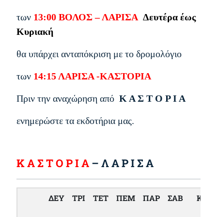
των
13:00 ΒΟΛΟΣ – ΛΑΡΙΣΑ
Δευτέρα έως
Κυριακή
θα υπάρχει ανταπόκριση με το δρομολόγιο
των
14:15 ΛΑΡΙΣΑ -ΚΑΣΤΟΡΙΑ
Πριν την αναχώρηση από
Κ Α Σ Τ Ο Ρ Ι Α
ενημερώστε
τα εκδοτήρια μας.
Κ Α Σ Τ Ο Ρ Ι Α
– Λ Α Ρ Ι Σ Α
ΔΕΥ
ΤΡΙ
ΤΕΤ
ΠΕΜ
ΠΑΡ
ΣΑΒ
ΚΥΡ
&