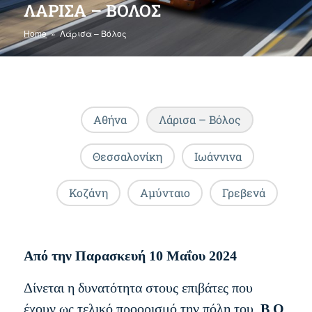
ΛΆΡΙΣΑ – ΒΌΛΟΣ
Home
» Λάρισα – Βόλος
Αθήνα
Λάρισα – Βόλος
Θεσσαλονίκη
Ιωάννινα
Κοζάνη
Αμύνταιο
Γρεβενά
Από την Παρασκευή 10 Μαΐου 2024
Δίνεται η δυνατότητα στους επιβάτες που
έχουν ως τελικό προορισμό την πόλη του
Β Ο