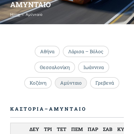
ΑΜΎΝΤΑΙΟ
Home
» Αμύνταιο
Αθήνα
Λάρισα – Βόλος
Θεσσαλονίκη
Ιωάννινα
Κοζάνη
Αμύνταιο
Γρεβενά
Κ Α Σ Τ Ο Ρ Ι Α –
Α Μ Υ Ν Τ Α Ι Ο
ΔΕΥ
ΤΡΙ
ΤΕΤ
ΠΕΜ
ΠΑΡ
ΣΑΒ
ΚΥΡ