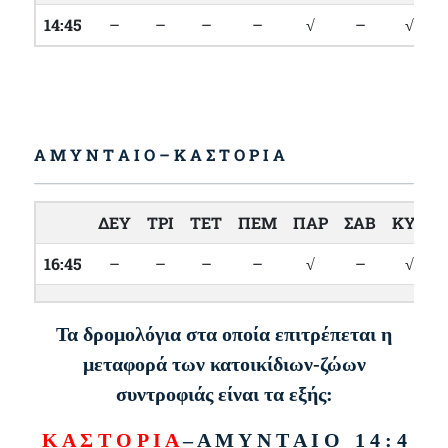
14:45
–
–
–
–
√
–
√
Α Μ Υ Ν Τ Α Ι Ο
– Κ Α Σ Τ Ο Ρ Ι Α
ΔΕΥ
ΤΡΙ
ΤΕΤ
ΠΕΜ
ΠΑΡ
ΣΑΒ
ΚΥΡ
16:45
–
–
–
–
√
–
√
Τα δρομολόγια στα οποία επιτρέπεται
η
μεταφορά των κατοικίδιων-ζώων
συντροφιάς
είναι τα εξής:
Κ Α Σ Τ Ο Ρ Ι Α
– Α Μ Υ Ν Τ Α Ι Ο 1 4 : 4