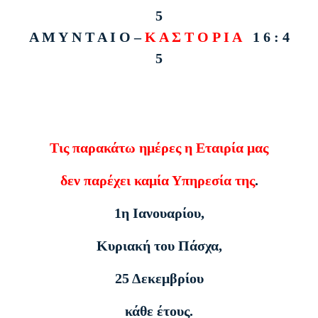
5
Α Μ Υ Ν Τ Α Ι Ο –
Κ Α Σ Τ Ο Ρ Ι Α
1 6 : 4
5
Τις παρακάτω ημέρες η Εταιρία μας
δεν παρέχει καμία Υπηρεσία της
.
1η Ιανουαρίου,
Κυριακή του Πάσχα,
25 Δεκεμβρίου
κάθε έτους.